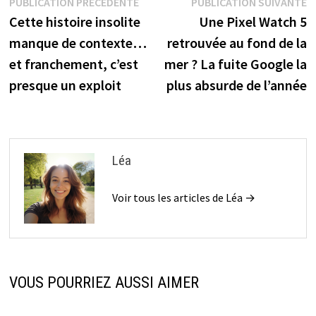
Navigation
Publication
P
PUBLICATION PRÉCÉDENTE
PUBLICATION SUIVANTE
précédente :
s
Cette histoire insolite
Une Pixel Watch 5
de
manque de contexte…
retrouvée au fond de la
l’article
et franchement, c’est
mer ? La fuite Google la
presque un exploit
plus absurde de l’année
Léa
Voir tous les articles de Léa →
VOUS POURRIEZ AUSSI AIMER