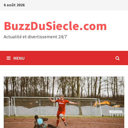
Passer
6 août 2026
au
contenu
BuzzDuSiecle.com
Actualité et divertissement 24/7
MENU