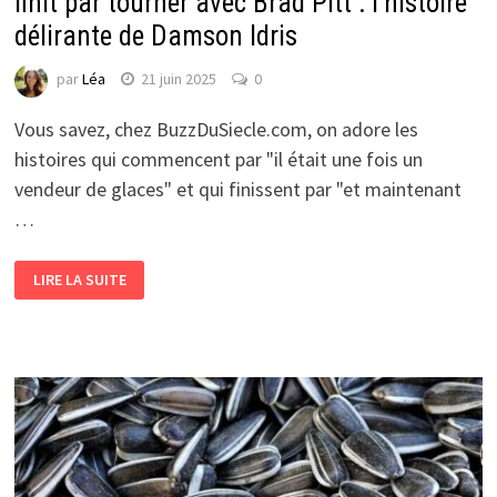
finit par tourner avec Brad Pitt : l’histoire
délirante de Damson Idris
par
Léa
21 juin 2025
0
Vous savez, chez BuzzDuSiecle.com, on adore les
histoires qui commencent par "il était une fois un
vendeur de glaces" et qui finissent par "et maintenant
…
LIRE LA SUITE