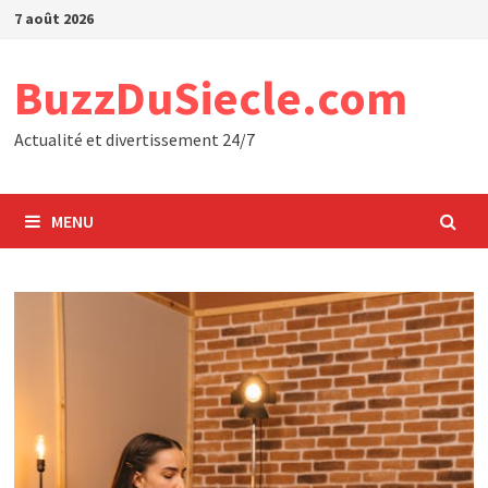
Passer
7 août 2026
au
contenu
BuzzDuSiecle.com
Actualité et divertissement 24/7
MENU