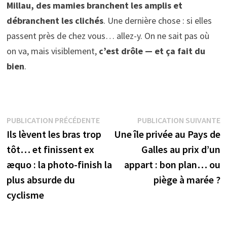
Millau, des mamies branchent les amplis et
débranchent les clichés
. Une dernière chose : si elles
passent près de chez vous… allez-y. On ne sait pas où
on va, mais visiblement,
c’est drôle — et ça fait du
bien
.
Navigation
Publication
P
PUBLICATION PRÉCÉDENTE
PUBLICATION SUIVANTE
précédente :
s
Ils lèvent les bras trop
Une île privée au Pays de
de
tôt… et finissent ex
Galles au prix d’un
l’article
æquo : la photo-finish la
appart : bon plan… ou
plus absurde du
piège à marée ?
cyclisme