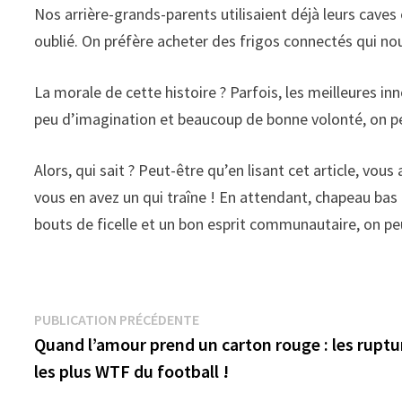
Nos arrière-grands-parents utilisaient déjà leurs caves 
oublié. On préfère acheter des frigos connectés qui no
La morale de cette histoire ? Parfois, les meilleures in
peu d’imagination et beaucoup de bonne volonté, on pe
Alors, qui sait ? Peut-être qu’en lisant cet article, vou
vous en avez un qui traîne ! En attendant, chapeau bas 
bouts de ficelle et un bon esprit communautaire, on pe
Navigation
Publication
PUBLICATION PRÉCÉDENTE
précédente :
Quand l’amour prend un carton rouge : les ruptu
de
les plus WTF du football !
l’article