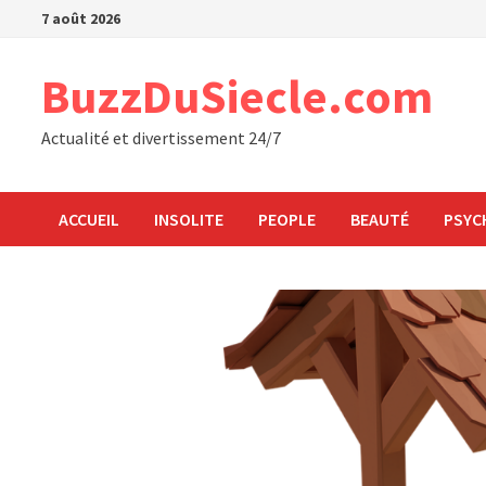
Passer
7 août 2026
au
contenu
BuzzDuSiecle.com
Actualité et divertissement 24/7
ACCUEIL
INSOLITE
PEOPLE
BEAUTÉ
PSYC