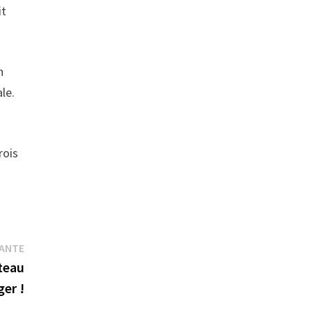
it
n
le.
rois
Publication
VANTE
suivante :
teau
er !