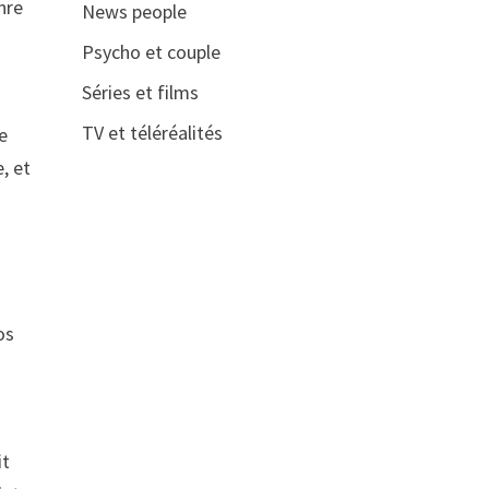
nre
News people
Psycho et couple
Séries et films
TV et téléréalités
le
, et
os
it