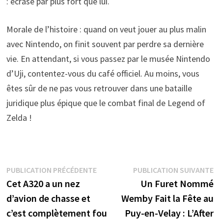
: écrasé par plus fort que lui.
Morale de l’histoire : quand on veut jouer au plus malin
avec Nintendo, on finit souvent par perdre sa dernière
vie. En attendant, si vous passez par le musée Nintendo
d’Uji, contentez-vous du café officiel. Au moins, vous
êtes sûr de ne pas vous retrouver dans une bataille
juridique plus épique que le combat final de Legend of
Zelda !
Navigation
Publication
P
PUBLICATION PRÉCÉDENTE
PUBLICATION SUIVANTE
précédente :
s
Cet A320 a un nez
Un Furet Nommé
de
d’avion de chasse et
Wemby Fait la Fête au
l’article
c’est complètement fou
Puy-en-Velay : L’After