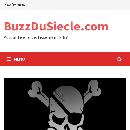
Passer
7 août 2026
au
contenu
BuzzDuSiecle.com
Actualité et divertissement 24/7
MENU