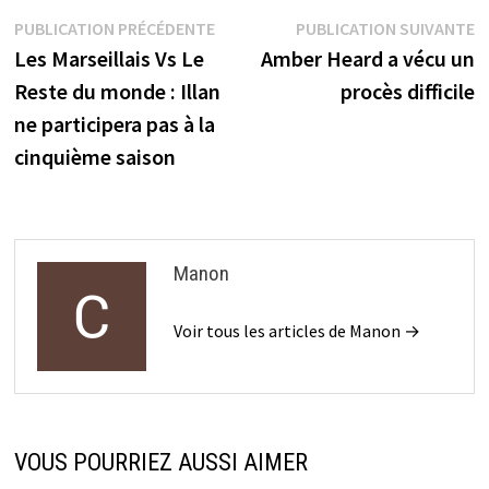
Navigation
Publication
P
PUBLICATION PRÉCÉDENTE
PUBLICATION SUIVANTE
précédente :
s
Les Marseillais Vs Le
Amber Heard a vécu un
de
Reste du monde : Illan
procès difficile
l’article
ne participera pas à la
cinquième saison
Manon
Voir tous les articles de Manon →
VOUS POURRIEZ AUSSI AIMER