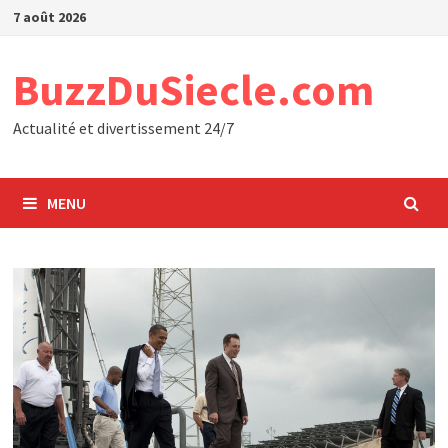
Passer
7 août 2026
au
contenu
BuzzDuSiecle.com
Actualité et divertissement 24/7
MENU