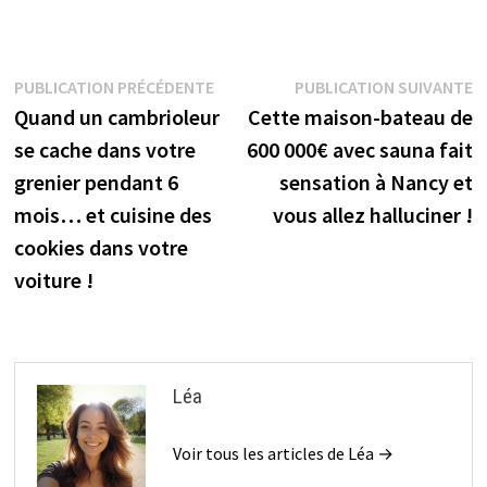
Navigation
Publication
P
PUBLICATION PRÉCÉDENTE
PUBLICATION SUIVANTE
précédente :
s
Quand un cambrioleur
Cette maison-bateau de
de
se cache dans votre
600 000€ avec sauna fait
l’article
grenier pendant 6
sensation à Nancy et
mois… et cuisine des
vous allez halluciner !
cookies dans votre
voiture !
Léa
Voir tous les articles de Léa →