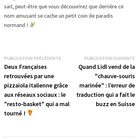
sait, peut-être que vous découvrirez que derrière ce
nom amusant se cache un petit coin de paradis
normand !
Navigation
Publication
P
PUBLICATION PRÉCÉDENTE
PUBLICATION SUIVANTE
précédente :
s
Deux Françaises
Quand Lidl vend de la
de
retrouvées par une
"chauve-souris
l’article
pizzaiola italienne grâce
marinée" : l’erreur de
aux réseaux sociaux : le
traduction qui a fait le
"resto-basket" qui a mal
buzz en Suisse
tourné !