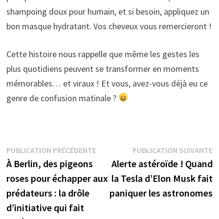
shampoing doux pour humain, et si besoin, appliquez un
bon masque hydratant. Vos cheveux vous remercieront !
Cette histoire nous rappelle que même les gestes les
plus quotidiens peuvent se transformer en moments
mémorables… et viraux ! Et vous, avez-vous déjà eu ce
genre de confusion matinale ?
Navigation
Publication
P
PUBLICATION PRÉCÉDENTE
PUBLICATION SUIVANTE
précédente :
s
À Berlin, des pigeons
Alerte astéroïde ! Quand
de
roses pour échapper aux
la Tesla d’Elon Musk fait
l’article
prédateurs : la drôle
paniquer les astronomes
d’initiative qui fait