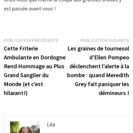
est passée avant vous !
Navigation
Publication
P
PUBLICATION PRÉCÉDENTE
PUBLICATION SUIVANTE
précédente :
s
Cette Friterie
Les graines de tournesol
de
Ambulante en Dordogne
d’Ellen Pompeo
l’article
Rend Hommage au Plus
déclenchent l’alerte à la
Grand Sanglier du
bombe : quand Meredith
Monde (et c’est
Grey fait paniquer les
hilarant!)
démineurs !
Léa