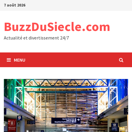
Passer
7 août 2026
au
contenu
BuzzDuSiecle.com
Actualité et divertissement 24/7
MENU