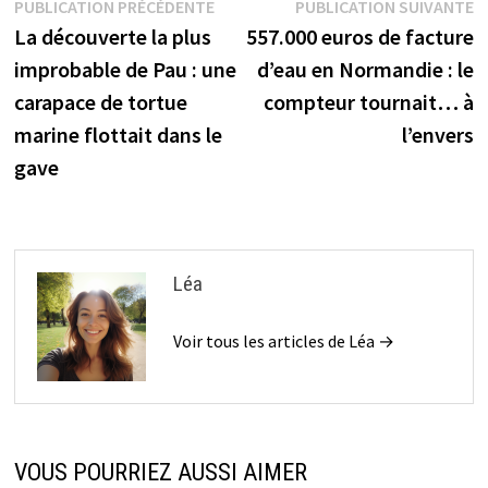
Navigation
Publication
P
PUBLICATION PRÉCÉDENTE
PUBLICATION SUIVANTE
précédente :
s
La découverte la plus
557.000 euros de facture
de
improbable de Pau : une
d’eau en Normandie : le
l’article
carapace de tortue
compteur tournait… à
marine flottait dans le
l’envers
gave
Léa
Voir tous les articles de Léa →
VOUS POURRIEZ AUSSI AIMER