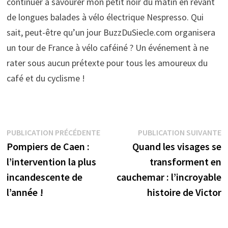
continuer à savourer mon petit noir du matin en rêvant
de longues balades à vélo électrique Nespresso. Qui
sait, peut-être qu’un jour BuzzDuSiecle.com organisera
un tour de France à vélo caféiné ? Un événement à ne
rater sous aucun prétexte pour tous les amoureux du
café et du cyclisme !
Navigation
Publication
P
PUBLICATION PRÉCÉDENTE
PUBLICATION SUIVANTE
précédente :
s
Pompiers de Caen :
Quand les visages se
de
l’intervention la plus
transforment en
l’article
incandescente de
cauchemar : l’incroyable
l’année !
histoire de Victor