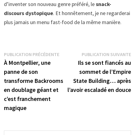
d’inventer son nouveau genre préféré, le
snack-
discours dystopique
. Et honnêtement, je ne regarderai
plus jamais un menu fast-food de la même manière.
Navigation
Publication
P
PUBLICATION PRÉCÉDENTE
PUBLICATION SUIVANTE
précédente :
s
À Montpellier, une
Ils se sont fiancés au
de
panne de son
sommet de l’Empire
l’article
transforme Backrooms
State Building… après
en doublage géant et
l’avoir escaladé en douce
c’est franchement
magique