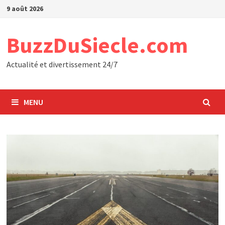
Passer
9 août 2026
au
contenu
BuzzDuSiecle.com
Actualité et divertissement 24/7
MENU