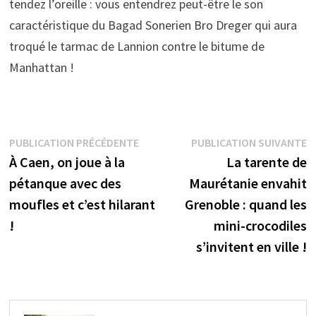
tendez l’oreille : vous entendrez peut-être le son
caractéristique du Bagad Sonerien Bro Dreger qui aura
troqué le tarmac de Lannion contre le bitume de
Manhattan !
Navigation
Publication
P
PUBLICATION PRÉCÉDENTE
PUBLICATION SUIVANTE
précédente :
s
À Caen, on joue à la
La tarente de
de
pétanque avec des
Maurétanie envahit
l’article
moufles et c’est hilarant
Grenoble : quand les
!
mini-crocodiles
s’invitent en ville !