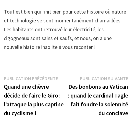
Tout est bien qui finit bien pour cette histoire où nature
et technologie se sont momentanément chamaillées.
Les habitants ont retrouvé leur électricité, les
cigogneaux sont sains et saufs, et nous, on a une
nouvelle histoire insolite à vous raconter !
Navigation
Publication
P
PUBLICATION PRÉCÉDENTE
PUBLICATION SUIVANTE
précédente :
s
Quand une chèvre
Des bonbons au Vatican
de
décide de faire le Giro :
: quand le cardinal Tagle
l’article
l’attaque la plus caprine
fait fondre la solennité
du cyclisme !
du conclave