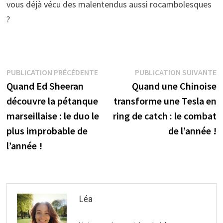
vous déjà vécu des malentendus aussi rocambolesques
?
Navigation
Publication
P
PUBLICATION PRÉCÉDENTE
PUBLICATION SUIVANTE
précédente :
s
Quand Ed Sheeran
Quand une Chinoise
de
découvre la pétanque
transforme une Tesla en
l’article
marseillaise : le duo le
ring de catch : le combat
plus improbable de
de l’année !
l’année !
Léa