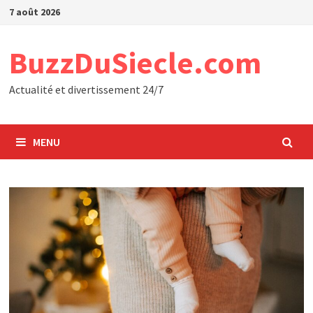
Passer
7 août 2026
au
contenu
BuzzDuSiecle.com
Actualité et divertissement 24/7
MENU