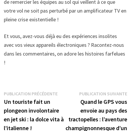
de remercier les équipes au sol qui veillent à ce que
votre vol ne soit pas perturbé par un amplificateur TV en
pleine crise existentielle !
Et vous, avez-vous déjà eu des expériences insolites
avec vos vieux appareils électroniques ? Racontez-nous
dans les commentaires, on adore les histoires farfelues
!
Navigation
Publication
P
PUBLICATION PRÉCÉDENTE
PUBLICATION SUIVANTE
précédente :
s
Un touriste fait un
Quand le GPS vous
de
plongeon involontaire
envoie au pays des
l’article
en jet ski : la dolce vita à
tractopelles : l’aventure
l’italienne !
champignonnesque d’un