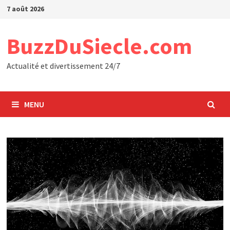
Passer
7 août 2026
au
contenu
BuzzDuSiecle.com
Actualité et divertissement 24/7
MENU