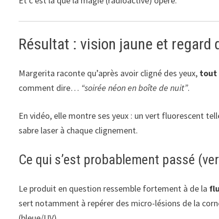
Et c’est là que la magie (radioactive) opère.
Résultat : vision jaune et regard 
Margerita raconte qu’après avoir cligné des yeux,
tout
comment dire…
“soirée néon en boîte de nuit”
.
En vidéo, elle montre ses yeux : un vert fluorescent te
sabre laser à chaque clignement.
Ce qui s’est probablement passé (ver
Le produit en question ressemble fortement à de la
fl
sert notamment à repérer des micro-lésions de la corné
(bleue/UV).