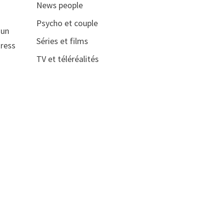
News people
Psycho et couple
 un
Séries et films
tress
TV et téléréalités