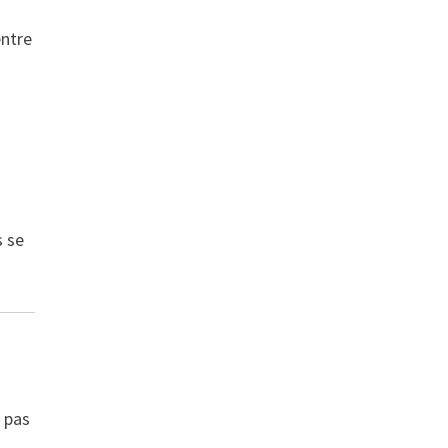
entre
s se
c pas