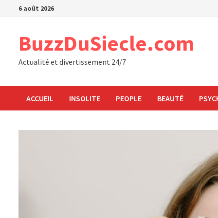
Passer
6 août 2026
au
contenu
BuzzDuSiecle.com
Actualité et divertissement 24/7
ACCUEIL
INSOLITE
PEOPLE
BEAUTÉ
PSYC