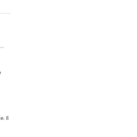
e…
e
. Il