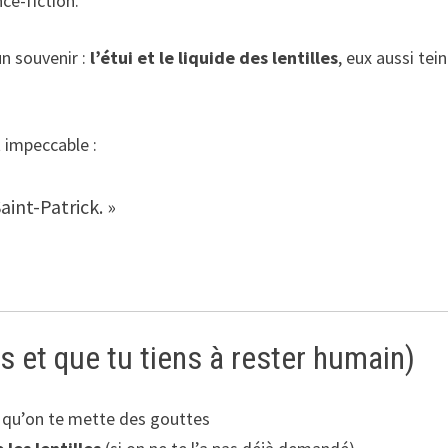
ce-fiction.
un souvenir :
l’étui et le liquide des lentilles
, eux aussi tei
t impeccable :
Saint-Patrick. »
les et que tu tiens à rester humain)
t qu’on te mette des gouttes