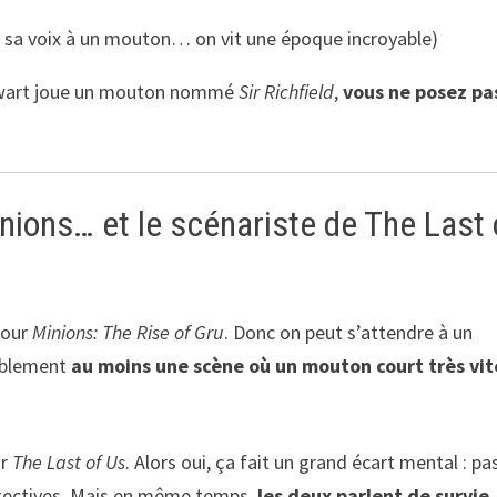
 sa voix à un mouton… on vit une époque incroyable)
tewart joue un mouton nommé
Sir Richfield
,
vous ne posez pa
ions… et le scénariste de The Last 
pour
Minions: The Rise of Gru
. Donc on peut s’attendre à un
bablement
au moins une scène où un mouton court très vit
ur
The Last of Us
. Alors oui, ça fait un grand écart mental : pa
ectives. Mais en même temps,
les deux parlent de survie
,