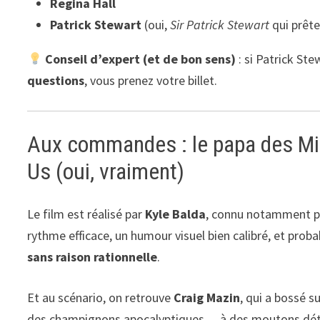
Regina Hall
Patrick Stewart
(oui,
Sir Patrick Stewart
qui prête
Conseil d’expert (et de bon sens)
: si Patrick S
questions
, vous prenez votre billet.
Aux commandes : le papa des Min
Us (oui, vraiment)
Le film est réalisé par
Kyle Balda
, connu notamment 
rythme efficace, un humour visuel bien calibré, et pro
sans raison rationnelle
.
Et au scénario, on retrouve
Craig Mazin
, qui a bossé s
des champignons apocalyptiques… à des moutons dét