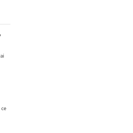
”
ai
 ce