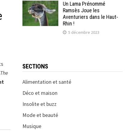
Un Lama Prénommé
Ramsès Joue les
e
Aventuriers dans le Haut-
Rhin !
5 décembre 2023
ts
SECTIONS
:
The
Alimentation et santé
nt
Déco et maison
Insolite et buzz
Mode et beauté
Musique