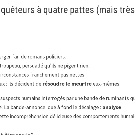
quêteurs à quatre pattes (mais très
berger fan de romans policiers.
 troupeau, persuadé qu’ils ne pigent rien.
irconstances franchement pas nettes.
ux : ils décident de
résoudre le meurtre
eux-mêmes.
s suspects humains interrogés par une bande de ruminants qu
e. La bande-annonce joue à fond le décalage :
analyse
 cette incompréhension délicieuse des comportements humai
 être servis.”