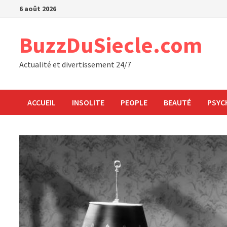
Passer
6 août 2026
au
contenu
BuzzDuSiecle.com
Actualité et divertissement 24/7
ACCUEIL
INSOLITE
PEOPLE
BEAUTÉ
PSYC