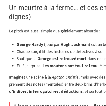
Un meurtre à la ferme… et des en
dignes)
Le pitch est aussi simple que génialement absurde :
George Hardy
(joué par
Hugh Jackman
) est un 
Chaque soir, il lit des histoires de détectives à son
Sauf que…
George est retrouvé mort
dans des c
Et là, surprise :
les moutons ont tout retenu
. Mie
Imaginez une scène à la
Agatha Christie
, mais avec de
prennent des notes (mentales) entre deux brins d’herb
d’indices, interrogatoires, déductions
, et surtout
“Ils nous prennent pour des moutons… ils vont