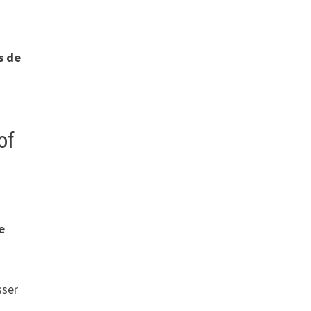
s de
of
e
sser