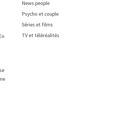
News people
Psycho et couple
Séries et films
TV et téléréalités
 En
 se
une