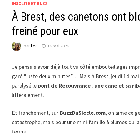
INSOLITE ET BUZZ
À Brest, des canetons ont bl
freiné pour eux
par
Léa
16 mai 2026
Je pensais avoir déjà tout vu côté embouteillages improb
garé “juste deux minutes”… Mais à Brest, jeudi 14 mai
paralysé le
pont de Recouvrance
:
une cane et sa ri
littéralement.
Et franchement, sur
BuzzDuSiecle.com
, on aime ce g
catastrophe, mais pour une mini-famille à plumes qui a 
terme.