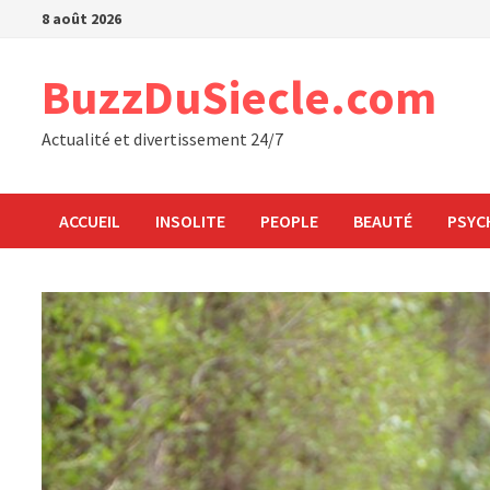
Passer
8 août 2026
au
contenu
BuzzDuSiecle.com
Actualité et divertissement 24/7
ACCUEIL
INSOLITE
PEOPLE
BEAUTÉ
PSYC