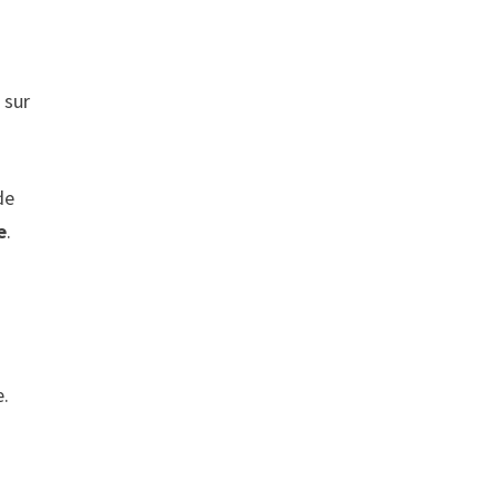
 sur
de
e
.
e.