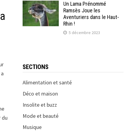
Un Lama Prénommé
Ramsès Joue les
 a
Aventuriers dans le Haut-
Rhin !
5 décembre 2023
ur
SECTIONS
 a
Alimentation et santé
Déco et maison
Insolite et buzz
ne
Mode et beauté
r du
Musique