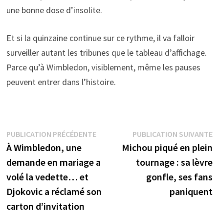
une bonne dose d’insolite.
Et si la quinzaine continue sur ce rythme, il va falloir
surveiller autant les tribunes que le tableau d’affichage.
Parce qu’à Wimbledon, visiblement, même les pauses
peuvent entrer dans l’histoire.
Navigation
Publication
P
PUBLICATION PRÉCÉDENTE
PUBLICATION SUIVANTE
précédente :
s
À Wimbledon, une
Michou piqué en plein
de
demande en mariage a
tournage : sa lèvre
l’article
volé la vedette… et
gonfle, ses fans
Djokovic a réclamé son
paniquent
carton d’invitation