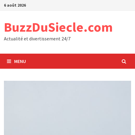
Passer
6 août 2026
au
contenu
BuzzDuSiecle.com
Actualité et divertissement 24/7
MENU