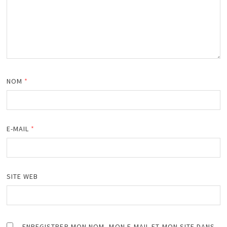
NOM
*
E-MAIL
*
SITE WEB
ENREGISTRER MON NOM, MON E-MAIL ET MON SITE DANS