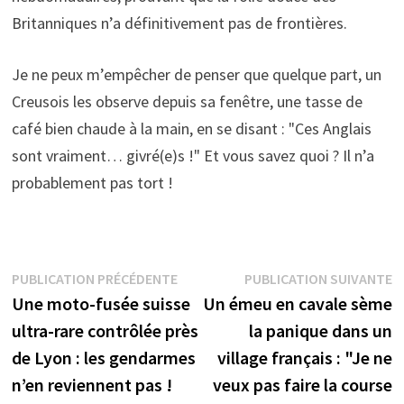
Britanniques n’a définitivement pas de frontières.
Je ne peux m’empêcher de penser que quelque part, un
Creusois les observe depuis sa fenêtre, une tasse de
café bien chaude à la main, en se disant : "Ces Anglais
sont vraiment… givré(e)s !" Et vous savez quoi ? Il n’a
probablement pas tort !
Navigation
Publication
P
PUBLICATION PRÉCÉDENTE
PUBLICATION SUIVANTE
précédente :
s
Une moto-fusée suisse
Un émeu en cavale sème
de
ultra-rare contrôlée près
la panique dans un
l’article
de Lyon : les gendarmes
village français : "Je ne
n’en reviennent pas !
veux pas faire la course