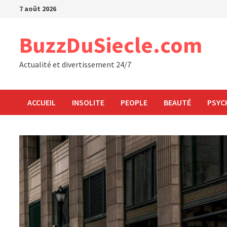
Passer
7 août 2026
au
contenu
BuzzDuSiecle.com
Actualité et divertissement 24/7
ACCUEIL
INSOLITE
PEOPLE
BEAUTÉ
PSYC