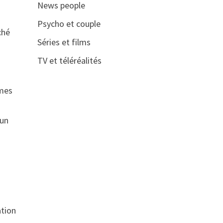
News people
Psycho et couple
ché
Séries et films
TV et téléréalités
rmes
 un
ation