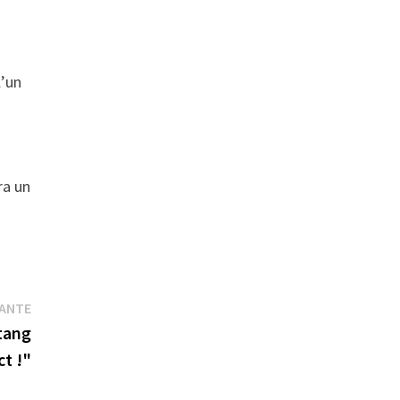
l’un
ra un
Publication
VANTE
suivante :
tang
ct !"