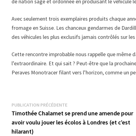
de nation sage et ordonnée en produisant le véhicule le
Avec seulement trois exemplaires produits chaque anné
fromage en Suisse. Les chanceux gendarmes de Dardilly
des véhicules les plus exclusifs jamais contrôlés sur les
Cette rencontre improbable nous rappelle que même dans
l’extraordinaire. Et qui sait ? Peut-être que la prochai
Peraves Monotracer filant vers l’horizon, comme un pet
Navigation
Publication
PUBLICATION PRÉCÉDENTE
précédente :
Timothée Chalamet se prend une amende pour
de
avoir voulu jouer les écolos à Londres (et c’est
l’article
hilarant)