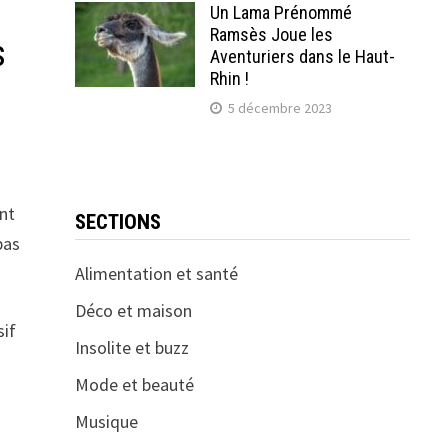
Un Lama Prénommé
Ramsès Joue les
s
Aventuriers dans le Haut-
Rhin !
5 décembre 2023
ont
SECTIONS
pas
Alimentation et santé
Déco et maison
sif
Insolite et buzz
Mode et beauté
Musique