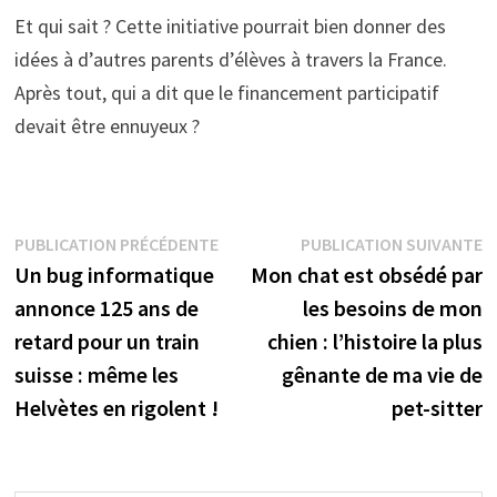
Et qui sait ? Cette initiative pourrait bien donner des
idées à d’autres parents d’élèves à travers la France.
Après tout, qui a dit que le financement participatif
devait être ennuyeux ?
Navigation
Publication
P
PUBLICATION PRÉCÉDENTE
PUBLICATION SUIVANTE
précédente :
s
Un bug informatique
Mon chat est obsédé par
de
annonce 125 ans de
les besoins de mon
l’article
retard pour un train
chien : l’histoire la plus
suisse : même les
gênante de ma vie de
Helvètes en rigolent !
pet-sitter