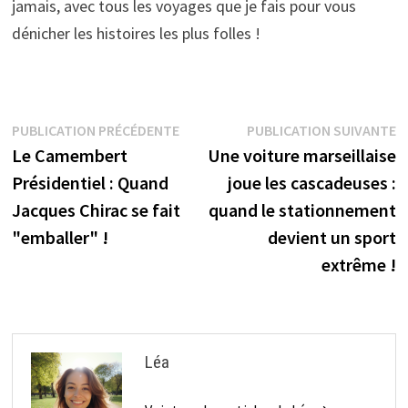
jamais, avec tous les voyages que je fais pour vous
dénicher les histoires les plus folles !
Navigation
Publication
P
PUBLICATION PRÉCÉDENTE
PUBLICATION SUIVANTE
précédente :
s
Le Camembert
Une voiture marseillaise
de
Présidentiel : Quand
joue les cascadeuses :
l’article
Jacques Chirac se fait
quand le stationnement
"emballer" !
devient un sport
extrême !
Léa