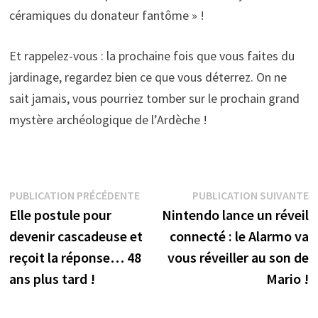
céramiques du donateur fantôme » !
Et rappelez-vous : la prochaine fois que vous faites du
jardinage, regardez bien ce que vous déterrez. On ne
sait jamais, vous pourriez tomber sur le prochain grand
mystère archéologique de l’Ardèche !
Navigation
Publication
P
PUBLICATION PRÉCÉDENTE
PUBLICATION SUIVANTE
précédente :
s
Elle postule pour
Nintendo lance un réveil
de
devenir cascadeuse et
connecté : le Alarmo va
l’article
reçoit la réponse… 48
vous réveiller au son de
ans plus tard !
Mario !