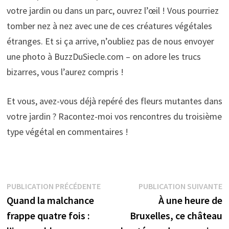
votre jardin ou dans un parc, ouvrez l’œil ! Vous pourriez
tomber nez à nez avec une de ces créatures végétales
étranges. Et si ça arrive, n’oubliez pas de nous envoyer
une photo à BuzzDuSiecle.com – on adore les trucs
bizarres, vous l’aurez compris !
Et vous, avez-vous déjà repéré des fleurs mutantes dans
votre jardin ? Racontez-moi vos rencontres du troisième
type végétal en commentaires !
Navigation
Publication
P
PUBLICATION PRÉCÉDENTE
PUBLICATION SUIVANTE
précédente :
s
Quand la malchance
À une heure de
de
frappe quatre fois :
Bruxelles, ce château
l’article