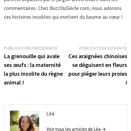
commentaires. Chez BuzzDuSiècle.com, nous adorons
ces histoires insolites qui mettent du baume au cœur !
Navigation
Publication
P
PUBLICATION PRÉCÉDENTE
PUBLICATION SUIVANTE
précédente :
s
La grenouille qui avale
Ces araignées chinoises
de
ses œufs : la maternité
se déguisent en fleurs
l’article
la plus insolite du règne
pour piéger leurs proies
animal !
!
Léa
Voir tous les articles de Léa →