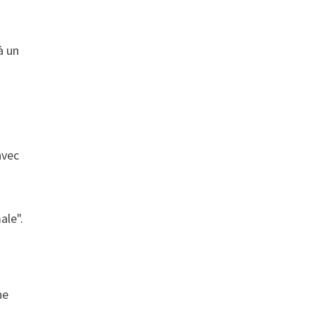
à un
avec
ale".
ne