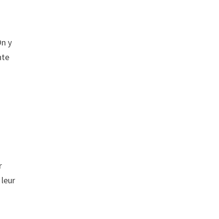
On y
nte
r
 leur