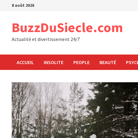
Passer
8 août 2026
au
contenu
BuzzDuSiecle.com
Actualité et divertissement 24/7
ACCUEIL
INSOLITE
PEOPLE
BEAUTÉ
PSYC