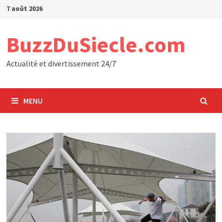
Passer
7 août 2026
au
contenu
BuzzDuSiecle.com
Actualité et divertissement 24/7
MENU