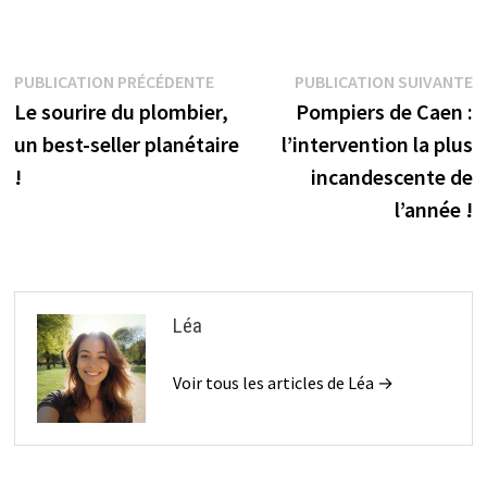
Navigation
Publication
P
PUBLICATION PRÉCÉDENTE
PUBLICATION SUIVANTE
précédente :
s
Le sourire du plombier,
Pompiers de Caen :
de
un best-seller planétaire
l’intervention la plus
l’article
!
incandescente de
l’année !
Léa
Voir tous les articles de Léa →