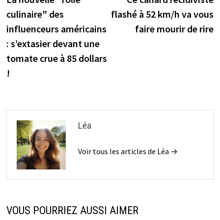
de
culinaire" des
flashé à 52 km/h va vous
l’article
influenceurs américains
faire mourir de rire
: s’extasier devant une
tomate crue à 85 dollars
!
Léa
Voir tous les articles de Léa →
VOUS POURRIEZ AUSSI AIMER