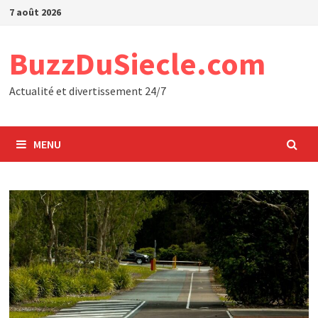
Passer
7 août 2026
au
contenu
BuzzDuSiecle.com
Actualité et divertissement 24/7
MENU