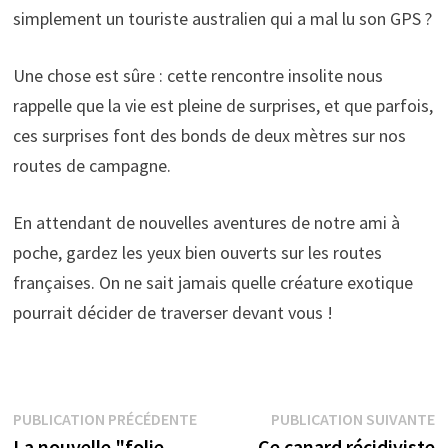
simplement un touriste australien qui a mal lu son GPS ?
Une chose est sûre : cette rencontre insolite nous
rappelle que la vie est pleine de surprises, et que parfois,
ces surprises font des bonds de deux mètres sur nos
routes de campagne.
En attendant de nouvelles aventures de notre ami à
poche, gardez les yeux bien ouverts sur les routes
françaises. On ne sait jamais quelle créature exotique
pourrait décider de traverser devant vous !
Navigation
Publication
P
PUBLICATION PRÉCÉDENTE
PUBLICATION SUIVANTE
précédente :
s
La nouvelle "folie
Ce canard récidiviste