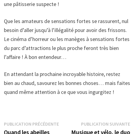
une pâtisserie suspecte !
Que les amateurs de sensations fortes se rassurent, nul
besoin d’aller jusqu’à l’illégalité pour avoir des frissons.
Le cinéma d’horreur ou les manèges à sensations fortes
du parc d’attractions le plus proche feront très bien
l’affaire ! À bon entendeur…
En attendant la prochaine incroyable histoire, restez
bien au chaud, savourez les bonnes choses… mais faites
quand même attention à ce que vous ingurgitez !
Navigation
Publication
P
PUBLICATION PRÉCÉDENTE
PUBLICATION SUIVANTE
précédente :
s
Quand les abeilles
Musique et vélo, le duo