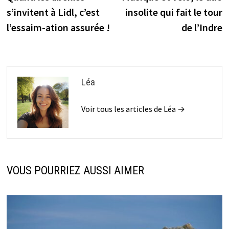
de
s’invitent à Lidl, c’est
insolite qui fait le tour
l’article
l’essaim-ation assurée !
de l’Indre
Léa
Voir tous les articles de Léa →
VOUS POURRIEZ AUSSI AIMER