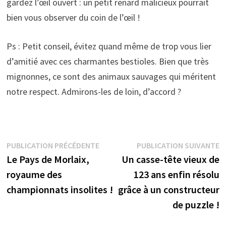
gardez l’œil ouvert : un petit renard malicieux pourrait
bien vous observer du coin de l’œil !
Ps : Petit conseil, évitez quand même de trop vous lier
d’amitié avec ces charmantes bestioles. Bien que très
mignonnes, ce sont des animaux sauvages qui méritent
notre respect. Admirons-les de loin, d’accord ?
Navigation
Publication
P
PUBLICATION PRÉCÉDENTE
PUBLICATION SUIVANTE
précédente :
s
Le Pays de Morlaix,
Un casse-tête vieux de
de
royaume des
123 ans enfin résolu
l’article
championnats insolites !
grâce à un constructeur
de puzzle !