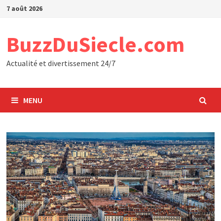
Passer
7 août 2026
au
contenu
BuzzDuSiecle.com
Actualité et divertissement 24/7
MENU