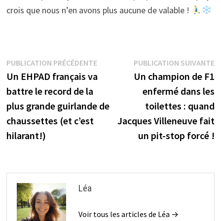
crois que nous n’en avons plus aucune de valable !
Navigation
Publication
P
PUBLICATION PRÉCÉDENTE
PUBLICATION SUIVANTE
précédente :
s
Un EHPAD français va
Un champion de F1
de
battre le record de la
enfermé dans les
l’article
plus grande guirlande de
toilettes : quand
chaussettes (et c’est
Jacques Villeneuve fait
hilarant!)
un pit-stop forcé !
Léa
Voir tous les articles de Léa →