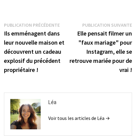
Navigation
Publication
P
PUBLICATION PRÉCÉDENTE
PUBLICATION SUIVANTE
précédente :
s
Ils emménagent dans
Elle pensait filmer un
de
leur nouvelle maison et
"faux mariage" pour
l’article
découvrent un cadeau
Instagram, elle se
explosif du précédent
retrouve mariée pour de
propriétaire !
vrai !
Léa
Voir tous les articles de Léa →