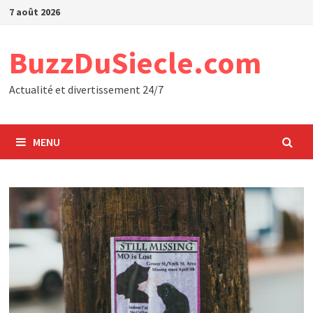
Passer
7 août 2026
au
contenu
BuzzDuSiecle.com
Actualité et divertissement 24/7
MENU