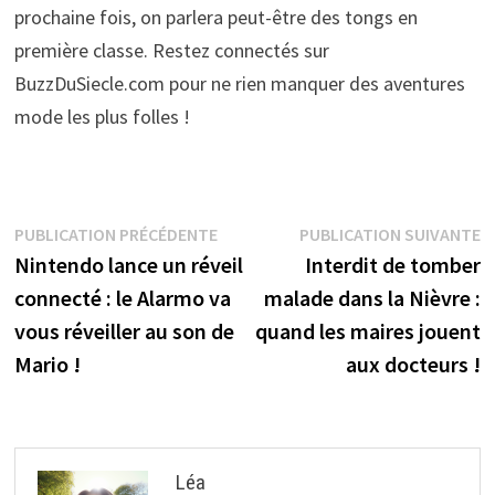
prochaine fois, on parlera peut-être des tongs en
première classe. Restez connectés sur
BuzzDuSiecle.com pour ne rien manquer des aventures
mode les plus folles !
Navigation
Publication
P
PUBLICATION PRÉCÉDENTE
PUBLICATION SUIVANTE
précédente :
s
Nintendo lance un réveil
Interdit de tomber
de
connecté : le Alarmo va
malade dans la Nièvre :
l’article
vous réveiller au son de
quand les maires jouent
Mario !
aux docteurs !
Léa