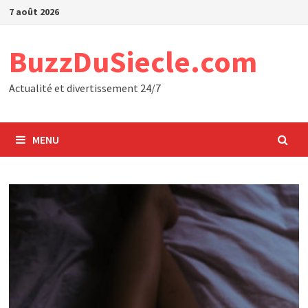
Passer
7 août 2026
au
contenu
BuzzDuSiecle.com
Actualité et divertissement 24/7
MENU