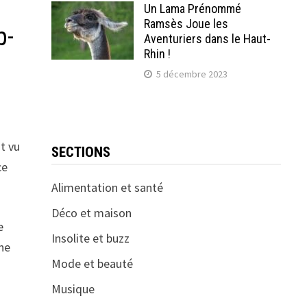
Un Lama Prénommé
Ramsès Joue les
p-
Aventuriers dans le Haut-
Rhin !
5 décembre 2023
t vu
SECTIONS
ce
Alimentation et santé
Déco et maison
e
Insolite et buzz
nne
Mode et beauté
Musique