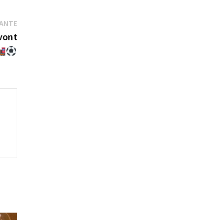
Publication
VANTE
suivante :
 vont