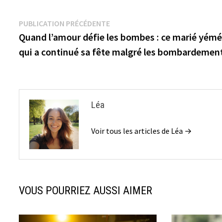
Navigation
Publication
PUBLICATION PRÉCÉDENTE
précédente :
Quand l’amour défie les bombes : ce marié yémé
de
qui a continué sa fête malgré les bombardement
l’article
Léa
Voir tous les articles de Léa →
VOUS POURRIEZ AUSSI AIMER