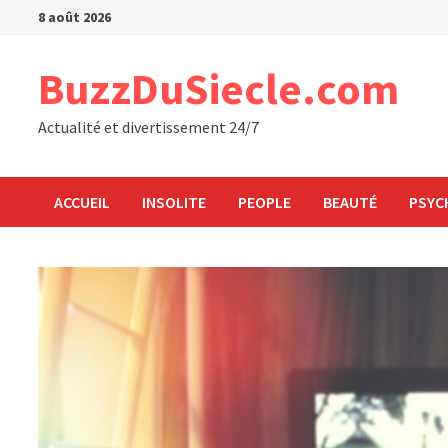
Passer
8 août 2026
au
contenu
BuzzDuSiecle.com
Actualité et divertissement 24/7
ACCUEIL
INSOLITE
PEOPLE
BEAUTÉ
PSYC