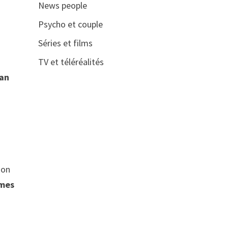
News people
Psycho et couple
Séries et films
TV et téléréalités
lan
s
non
mmes