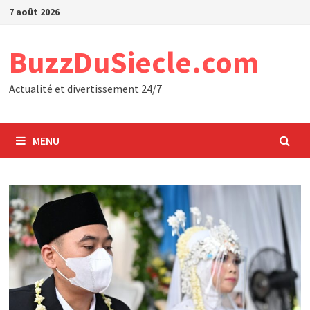
Passer
7 août 2026
au
contenu
BuzzDuSiecle.com
Actualité et divertissement 24/7
MENU