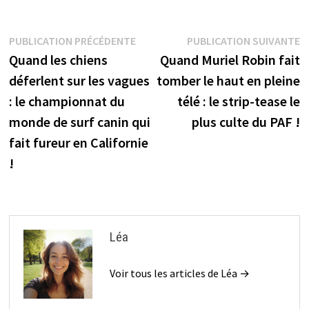
Navigation
Publication
P
PUBLICATION PRÉCÉDENTE
PUBLICATION SUIVANTE
précédente :
s
Quand les chiens
Quand Muriel Robin fait
de
déferlent sur les vagues
tomber le haut en pleine
l’article
: le championnat du
télé : le strip-tease le
monde de surf canin qui
plus culte du PAF !
fait fureur en Californie
!
Léa
Voir tous les articles de Léa →