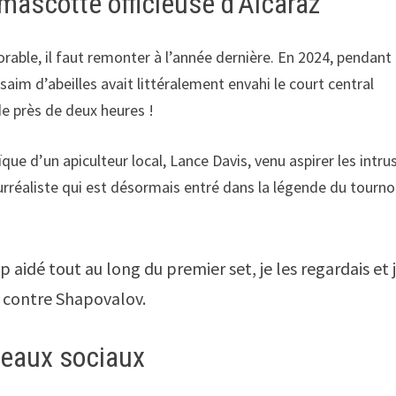
 mascotte officieuse d’Alcaraz
able, il faut remonter à l’année dernière. En 2024, pendant 
saim d’abeilles avait littéralement envahi le court central
e près de deux heures !
ïque d’un apiculteur local, Lance Davis, venu aspirer les intru
rréaliste qui est désormais entré dans la légende du tourno
aidé tout au long du premier set, je les regardais et 
-4 contre Shapovalov.
éseaux sociaux