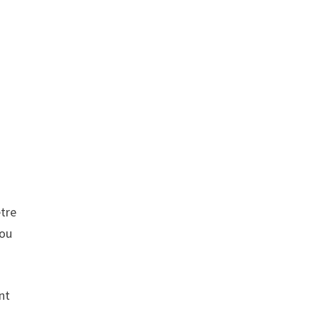
être
 ou
nt