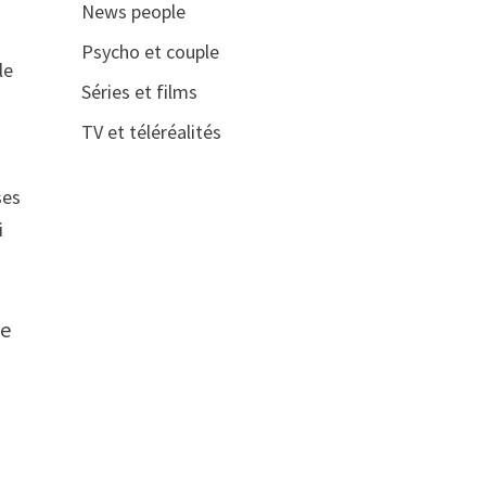
News people
Psycho et couple
le
Séries et films
TV et téléréalités
ses
i
je