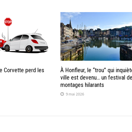
le Corvette perd les
À Honfleur, le “trou” qui inquièt
ville est devenu… un festival d
montages hilarants
9 mai 2026