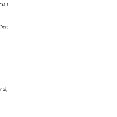
 mais
C’est
rnoi,
n