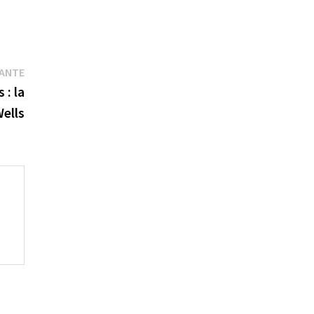
Publication
VANTE
suivante :
 : la
Wells