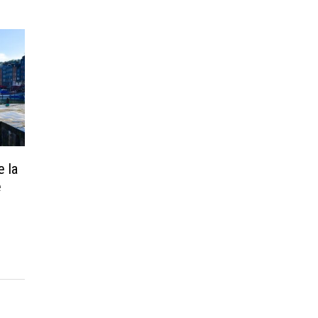
e la
e