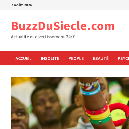
Passer
7 août 2026
au
contenu
BuzzDuSiecle.com
Actualité et divertissement 24/7
ACCUEIL
INSOLITE
PEOPLE
BEAUTÉ
PSYC