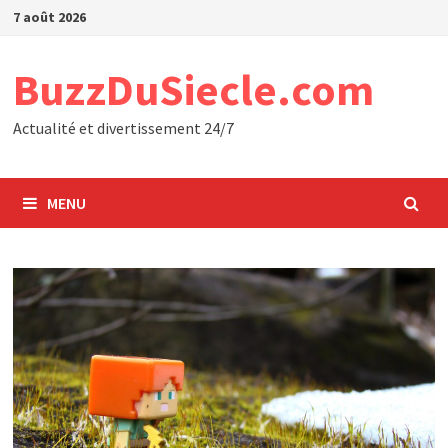
Passer
7 août 2026
au
contenu
BuzzDuSiecle.com
Actualité et divertissement 24/7
MENU