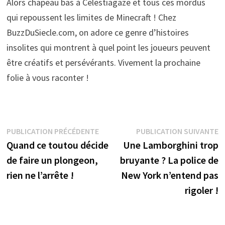
Alors chapeau bas à Celestiagaze et tous ces mordus
qui repoussent les limites de Minecraft ! Chez
BuzzDuSiecle.com, on adore ce genre d’histoires
insolites qui montrent à quel point les joueurs peuvent
être créatifs et persévérants. Vivement la prochaine
folie à vous raconter !
Navigation
Publication
P
PUBLICATION PRÉCÉDENTE
PUBLICATION SUIVANTE
précédente :
s
Quand ce toutou décide
Une Lamborghini trop
de
de faire un plongeon,
bruyante ? La police de
l’article
rien ne l’arrête !
New York n’entend pas
rigoler !