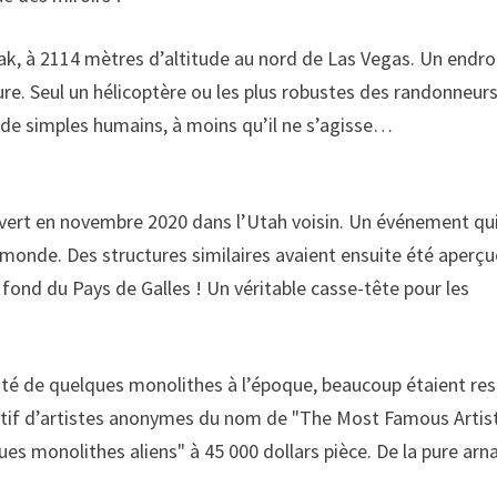
k, à 2114 mètres d’altitude au nord de Las Vegas. Un endro
ture. Seul un hélicoptère ou les plus robustes des randonneur
 de simples humains, à moins qu’il ne s’agisse…
vert en novembre 2020 dans l’Utah voisin. Un événement qu
e monde. Des structures similaires avaient ensuite été aperç
fond du Pays de Galles ! Un véritable casse-tête pour les
rnité de quelques monolithes à l’époque, beaucoup étaient re
ectif d’artistes anonymes du nom de "The Most Famous Artis
es monolithes aliens" à 45 000 dollars pièce. De la pure ar