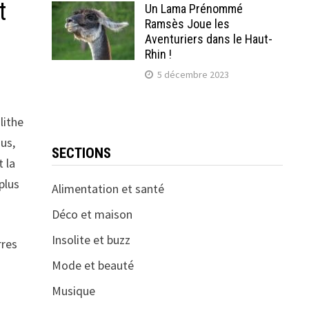
t
Un Lama Prénommé
Ramsès Joue les
Aventuriers dans le Haut-
Rhin !
5 décembre 2023
lithe
us,
SECTIONS
 la
 plus
Alimentation et santé
Déco et maison
Insolite et buzz
rres
Mode et beauté
Musique