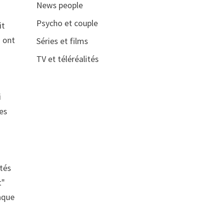
News people
Psycho et couple
it
s ont
Séries et films
TV et téléréalités
i
ues
stés
t"
naque