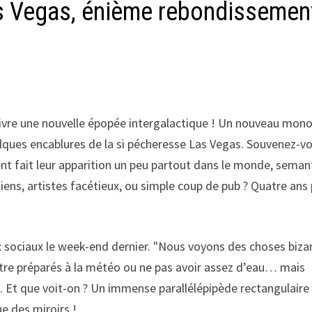
s Vegas, énième rebondissemen
ivre une nouvelle épopée intergalactique ! Un nouveau mono
elques encablures de la si pécheresse Las Vegas. Souvenez-vo
nt fait leur apparition un peu partout dans le monde, semant
 Aliens, artistes facétieux, ou simple coup de pub ? Quatre ans
aux sociaux le week-end dernier. "Nous voyons des choses biza
re préparés à la météo ou ne pas avoir assez d’eau… mais
ui. Et que voit-on ? Un immense parallélépipède rectangulaire
ue des miroirs !