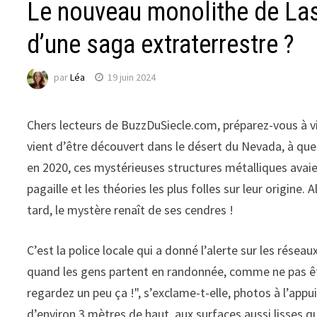
Le nouveau monolithe de La
d’une saga extraterrestre ?
par
Léa
19 juin 2024
Chers lecteurs de BuzzDuSiecle.com, préparez-vous à v
vient d’être découvert dans le désert du Nevada, à qu
en 2020, ces mystérieuses structures métalliques avaie
pagaille et les théories les plus folles sur leur origine.
tard, le mystère renaît de ses cendres !
C’est la police locale qui a donné l’alerte sur les rése
quand les gens partent en randonnée, comme ne pas êt
regardez un peu ça !", s’exclame-t-elle, photos à l’app
d’environ 3 mètres de haut, aux surfaces aussi lisses q