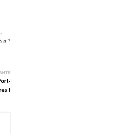
,
ser ?
Publication
VANTE
suivante :
Port-
es !