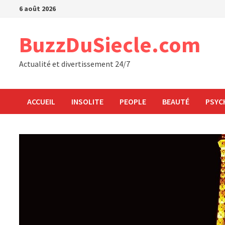
Passer
6 août 2026
au
contenu
BuzzDuSiecle.com
Actualité et divertissement 24/7
ACCUEIL
INSOLITE
PEOPLE
BEAUTÉ
PSYC