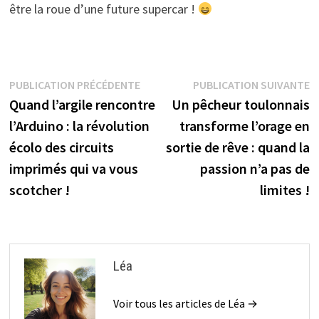
être la roue d’une future supercar !
Navigation
Publication
P
PUBLICATION PRÉCÉDENTE
PUBLICATION SUIVANTE
précédente :
s
Quand l’argile rencontre
Un pêcheur toulonnais
de
l’Arduino : la révolution
transforme l’orage en
l’article
écolo des circuits
sortie de rêve : quand la
imprimés qui va vous
passion n’a pas de
scotcher !
limites !
Léa
Voir tous les articles de Léa →