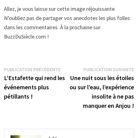
Allez, je vous laisse sur cette image réjouissante.
N’oubliez pas de partager vos anecdotes les plus folles
dans les commentaires. À la prochaine sur
BuzzDuSiècle.com !
Navigation
Publication
P
PUBLICATION PRÉCÉDENTE
PUBLICATION SUIVANTE
précédente :
s
L’Estafette qui rend les
Une nuit sous les étoiles
de
événements plus
ou sur l’eau, l’expérience
l’article
pétillants !
insolite à ne pas
manquer en Anjou !