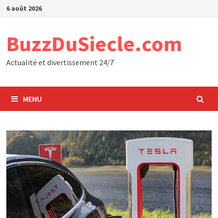
Passer
6 août 2026
au
contenu
BuzzDuSiecle.com
Actualité et divertissement 24/7
MENU