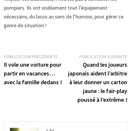
pompiers. Ils ont visiblement tout l’équipement
nécessaire, du lasso au sens de l’humour, pour gérer ce
genre de situation !
Navigation
Publication
P
PUBLICATION PRÉCÉDENTE
PUBLICATION SUIVANTE
précédente :
s
Il vole une voiture pour
Quand les joueurs
de
partir en vacances…
japonais aident l’arbitre
l’article
avec la famille dedans !
à leur donner un carton
jaune : le fair-play
poussé à l’extrême !
Léa