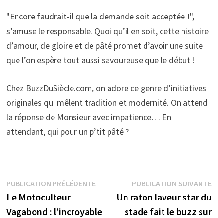
"Encore faudrait-il que la demande soit acceptée !",
s’amuse le responsable. Quoi qu’il en soit, cette histoire
d’amour, de gloire et de pâté promet d’avoir une suite
que l’on espère tout aussi savoureuse que le début !
Chez BuzzDuSiècle.com, on adore ce genre d’initiatives
originales qui mêlent tradition et modernité. On attend
la réponse de Monsieur avec impatience… En
attendant, qui pour un p’tit pâté ?
Navigation
Publication
P
PUBLICATION PRÉCÉDENTE
PUBLICATION SUIVANTE
précédente :
s
Le Motoculteur
Un raton laveur star du
de
Vagabond : l’incroyable
stade fait le buzz sur