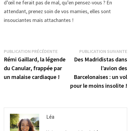
d’œil ne ferait pas de mal, qu’en pensez-vous ? En
attendant, prenez soin de vos mamies, elles sont
insouciantes mais attachantes !
Navigation
Publication
P
PUBLICATION PRÉCÉDENTE
PUBLICATION SUIVANTE
précédente :
s
Rémi Gaillard, la légende
Des Madridistas dans
de
du Canular, frappée par
l’avion des
l’article
un malaise cardiaque !
Barcelonaises : un vol
pour le moins insolite !
Léa