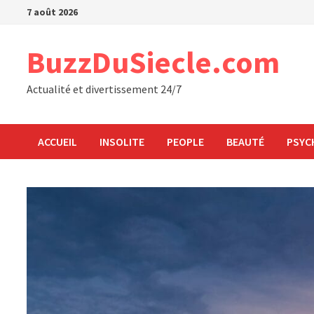
Passer
7 août 2026
au
contenu
BuzzDuSiecle.com
Actualité et divertissement 24/7
ACCUEIL
INSOLITE
PEOPLE
BEAUTÉ
PSYC