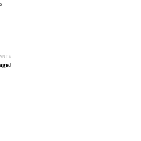
is
Publication
VANTE
suivante :
age!