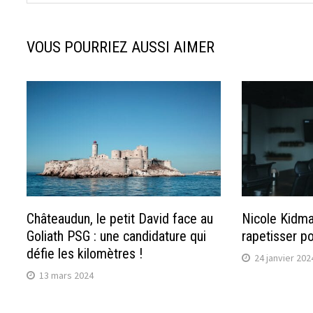
VOUS POURRIEZ AUSSI AIMER
Châteaudun, le petit David face au
Nicole Kidman
Goliath PSG : une candidature qui
rapetisser pou
défie les kilomètres !
24 janvier 202
13 mars 2024