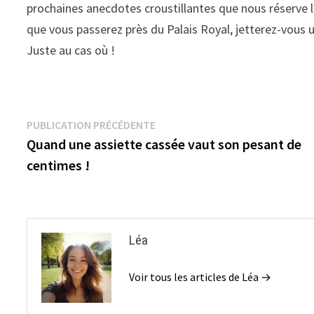
prochaines anecdotes croustillantes que nous réserve la
que vous passerez près du Palais Royal, jetterez-vous u
Juste au cas où !
Navigation
Publication
PUBLICATION PRÉCÉDENTE
précédente :
Quand une assiette cassée vaut son pesant de
de
centimes !
l’article
Léa
Voir tous les articles de Léa →