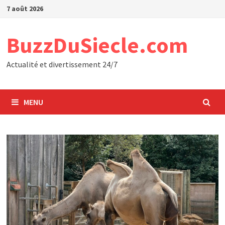
Passer
7 août 2026
au
contenu
BuzzDuSiecle.com
Actualité et divertissement 24/7
MENU