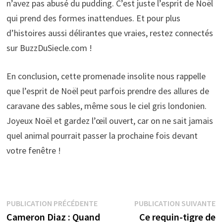
n’avez pas abusé du pudding. C’est juste l’esprit de Noël
qui prend des formes inattendues. Et pour plus
d’histoires aussi délirantes que vraies, restez connectés
sur BuzzDuSiecle.com !
En conclusion, cette promenade insolite nous rappelle
que l’esprit de Noël peut parfois prendre des allures de
caravane des sables, même sous le ciel gris londonien.
Joyeux Noël et gardez l’œil ouvert, car on ne sait jamais
quel animal pourrait passer la prochaine fois devant
votre fenêtre !
Navigation
Publication
P
PUBLICATION PRÉCÉDENTE
PUBLICATION SUIVANTE
précédente :
s
Cameron Diaz : Quand
Ce requin-tigre de