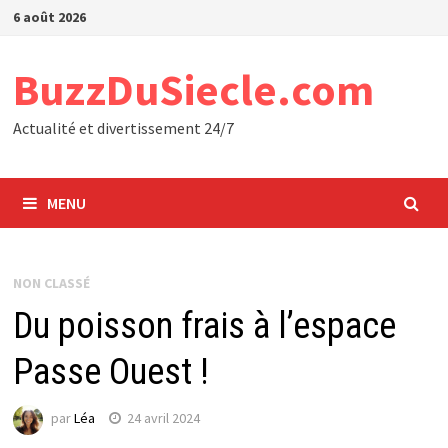
Passer
6 août 2026
au
contenu
BuzzDuSiecle.com
Actualité et divertissement 24/7
MENU
NON CLASSÉ
Du poisson frais à l’espace
Passe Ouest !
par
Léa
24 avril 2024