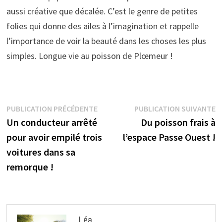
aussi créative que décalée. C’est le genre de petites
folies qui donne des ailes à l’imagination et rappelle
l’importance de voir la beauté dans les choses les plus
simples. Longue vie au poisson de Plœmeur !
Navigation
Publication
P
PUBLICATION PRÉCÉDENTE
PUBLICATION SUIVANTE
précédente :
s
Un conducteur arrêté
Du poisson frais à
de
pour avoir empilé trois
l’espace Passe Ouest !
l’article
voitures dans sa
remorque !
Léa