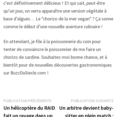
c’est définitivement délicieux ! Et qui sait, peut-être
qu’un jour, on verra apparaître une version végétale à
base d’algues… Le "chorizo de la mer vegan" ? Ça sonne
comme le début d’une nouvelle aventure culinaire !
En attendant, je file à la poissonnerie du coin pour
tenter de convaincre le poissonnier de me faire un
chorizo de sardine. Souhaitez-moi bonne chance, et à
bientôt pour de nouvelles découvertes gastronomiques
sur BuzzDuSiecle.com !
Navigation
Publication
P
PUBLICATION PRÉCÉDENTE
PUBLICATION SUIVANTE
précédente :
s
Un hélicoptère du RAID
Un arbitre devient baby-
de
fait un ravage dans un
sitter en plein match :